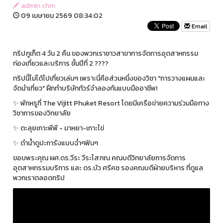
admin chm
09 เมษายน 2569 08:34:02
Email
ทริปภูเก็ต 4 วัน 2 คืน ของพวกเราชาวสาขาการจัดการอุตสาหกรรม
ท่องเที่ยวและบริการ ชั้นปีที่ 2 ????
ทริปนี้ไม่ได้ไปเที่ยวเล่นๆ เพราะนี่คือส่วนหนึ่งของวิชา "การวางแผนและ
จัดนำเที่ยว" ฝึกทำบริษัททัวร์จำลองกันแบบมืออาชีพ!
✨ พักหรูที่ The Vijitt Phuket Resort โดยมีเครือข่ายความร่วมมือทาง
วิชาการของวิทยาลัย
✨ ตะลุยเกาะพีพี - มาหยา-เกาะไข่
✨ ดำน้ำดูปะการังแบบฉ่ำๆฟินๆ
ขอบพระคุณ ผศ.ดร.วีระ วีระโสภณ คณบดีวิทยาลัยการจัดการ
อุตสาหกรรมบริการ และ ดร.บัว ศรีคช รองคณบดีฝ่ายบริหาร ที่ดูแล
พวกเราตลอดทริป