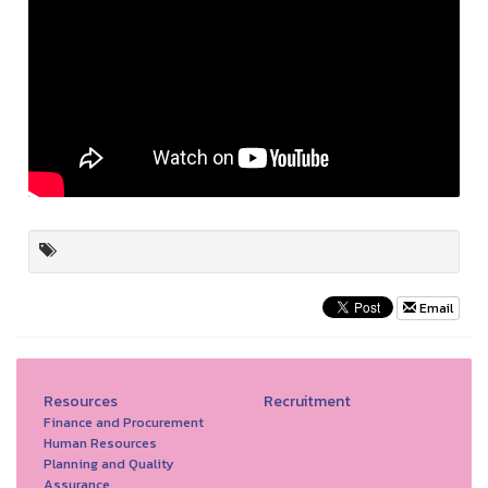
Email
Resources
Recruitment
Finance and Procurement
Human Resources
Planning and Quality
Assurance