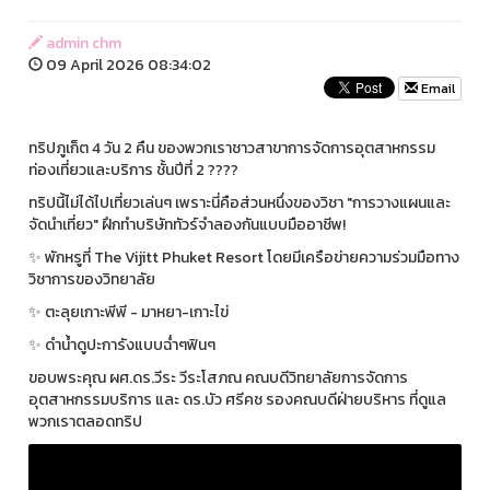
admin chm
09 April 2026 08:34:02
Email
ทริปภูเก็ต 4 วัน 2 คืน ของพวกเราชาวสาขาการจัดการอุตสาหกรรม
ท่องเที่ยวและบริการ ชั้นปีที่ 2 ????
ทริปนี้ไม่ได้ไปเที่ยวเล่นๆ เพราะนี่คือส่วนหนึ่งของวิชา "การวางแผนและ
จัดนำเที่ยว" ฝึกทำบริษัททัวร์จำลองกันแบบมืออาชีพ!
✨ พักหรูที่ The Vijitt Phuket Resort โดยมีเครือข่ายความร่วมมือทาง
วิชาการของวิทยาลัย
✨ ตะลุยเกาะพีพี - มาหยา-เกาะไข่
✨ ดำน้ำดูปะการังแบบฉ่ำๆฟินๆ
ขอบพระคุณ ผศ.ดร.วีระ วีระโสภณ คณบดีวิทยาลัยการจัดการ
อุตสาหกรรมบริการ และ ดร.บัว ศรีคช รองคณบดีฝ่ายบริหาร ที่ดูแล
พวกเราตลอดทริป