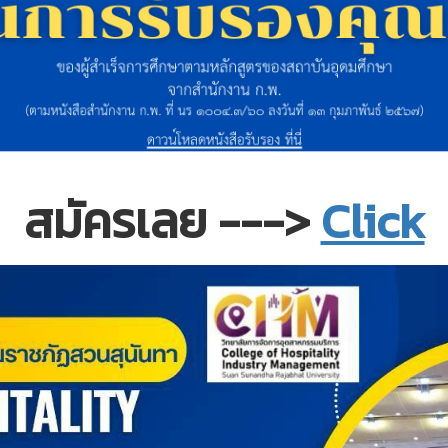
สมัครเลย --->
Click