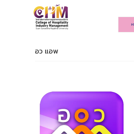
ห
อว แอพ