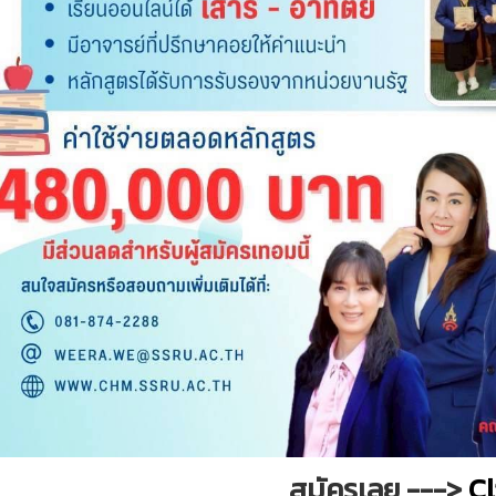
สมัครเลย --->
Cl