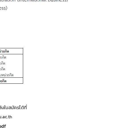
งใบสมัครได้ที่
.ac.t
h
pdf