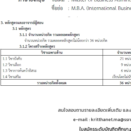
สนใจสอบถามรายละเอียดเพิ่มเติม และส่
e-mail : kritthanet.ma@ssru
ใบสมัครระดับบัณฑิตศึกษา.