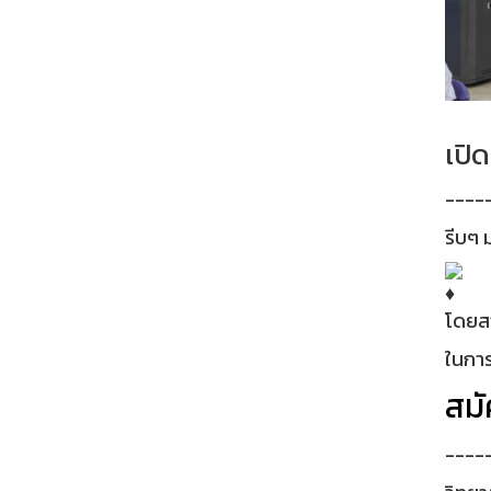
เปิ
----
รีบๆ 
โดยสา
ในการ
สม
----