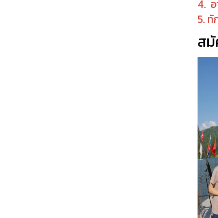
4. อ
5. ท
สม