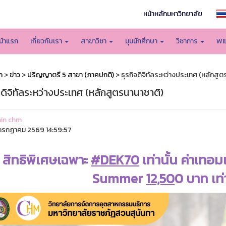
หน้าหลักมหาวิทยาลัย
น้าแรก
เกี่ยวกับเรา
สาขาวิชา
มุมนักศึกษา
วิชาการ
WI
ก
>
ข่าว
>
ปริญญาตรี 5 สาขา (ภาคปกติ)
> ธุรกิจดิจิทัลระหว่างประเทศ (หลักสูต
จดิจิทัลระหว่างประเทศ (หลักสูตรนานาชาติ)
in chm
รกฏาคม 2569 14:59:57
สิทธิพิเศษเฉพาะ
#DEK70
เท่านั้น ค่าเทอม
Summer
12,50
0 บาท เท่าน