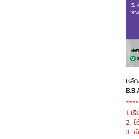
หลัก
B.B.
****
1. เ
2. ไ
3. น