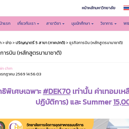
หน้าหลักมหาวิทยาลัย
น้าแรก
เกี่ยวกับเรา
สาขาวิชา
มุมนักศึกษา
วิชาการ
WI
ก
>
ข่าว
>
ปริญญาตรี 5 สาขา (ภาคปกติ)
> ธุรกิจการบิน (หลักสูตรนานาชาติ)
จการบิน (หลักสูตรนานาชาติ)
in chm
รกฏาคม 2569 14:56:03
ทธิพิเศษเฉพาะ
#DEK70
เท่านั้น ค่าเทอม
เหล
ปฏิบัติการ) และ Summer
15,0