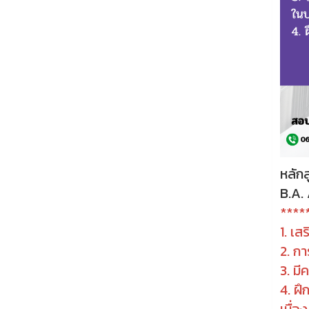
หลัก
B.A. 
*****
1. เส
2. กา
3. มี
4. ฝึ