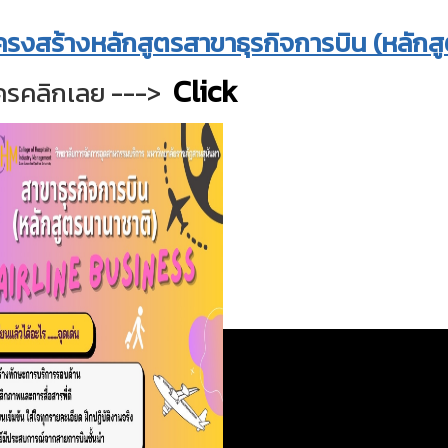
ครงสร้างหลักสูตรสาขาธุรกิจการบิน (หลักส
Click
ครคลิกเลย --->