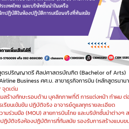
สูตรปริญญาตรี ศิลปศาสตรบัณฑิต (Bachelor of Arts)
Airline Business ศศ.บ. สาขาธุรกิจการบิน (หลักสูตรนานา
 จุดเด่น
ริมสร้างทักษะรอบด้าน บุคลิกภาพที่ดี การแต่งหน้า ทำผม
รเรียนเข้มข้น ปฏิบัติจริง อาจารย์ดูแลทุกรายละเอียด
ความร่วมมือ (MOU) สายการบินไทย และบริษัทชั้นนำต่างๆ ส
กปฏิบัติจริงห้องปฏิบัติการที่ทันสมัย รองรับการสร้างแบ