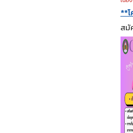
เนื่อง
**โ
สมั