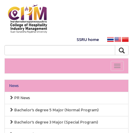
SSRU home
Toggle
navigati
News
PR News
Bachelor's degree 5 Major (Normal Program)
Bachelor's degree 3 Major (Special Program)