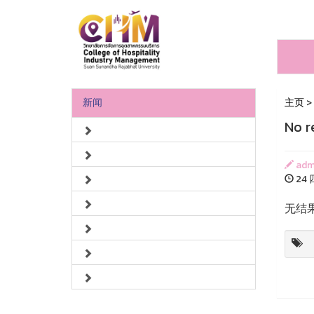
新闻
主页
>
No r
adm
24 
无结