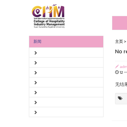
新闻
主页
>
No r
adm
12 一
无结